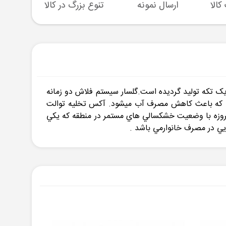
ارسال نمونه
تنوع بزرگ در کالا
پشتیبا
یس با طراحي منحصر بفرد ، كيفيت و زيبايي بي نظير و كاركرد مطمئن در سایز 71 سانتیمتر و یک تکه تولید گردیده است.گلسار سیستم فلاش دو زمانه
 را، که باعث کاهش مصرف آب میشود. آکس تخلیه توالت
 ثانیه و بصورت واترجت می باشد . حجم آب مصرفی در هر تخلیه 8 لیتر است که امروزه با وضعيت خشكسالي هاي مستمر در منطقه که يكي
ي در مصرف خانوارمي باشد .