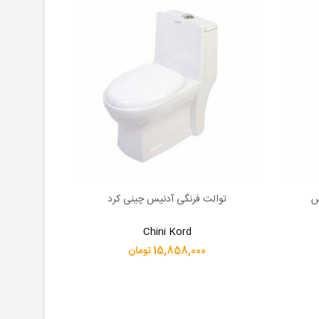
س
توالت فرنگی آدنیس چینی کرد
توالت فر
اطلاعات بیشتر
اطلاعات بیشت
Chini Kord
15,858,000 تومان