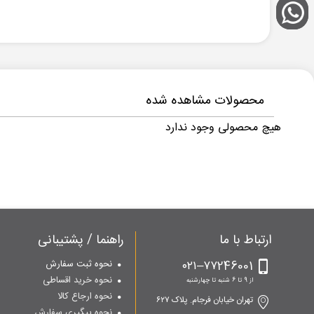
محصولات مشاهده شده
هیچ محصولی وجود ندارد
ارتباط با ما
راهنما / پشتیبانی
۷۷246001–۰۲۱
نحوه ثبت سفارش
نحوه خرید اقساطی
از 9 تا 6 شنبه تا چهارشنبه
نحوه ارجاع کالا
تهران خیابان فرجام. پلاک ۶۲۷
نحوه پیگیری سفارش