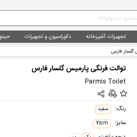
تجهیزات آشپزخانه
دکوراسیون و تجهیزات
جیتو
 گلسار فارس
توالت فرنگی پارمیس گلسار فارس
Parmis Toilet
رنگ:
سفید
سایز:
71cm