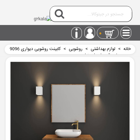
0
خانه
>
لوازم بهداشتی
>
روشويی
>
کابینت روشویی دیواری 9096
آنتوریوم سفید قهوه ای فیورنزا