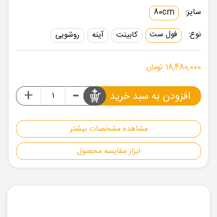
سایز:
80cm
نوع:
فول ست
کابینت
آینه
روشویی
18,480,000 تومان
-
+
افزودن به سبد خرید
مشاهده مشخصات بیشتر
ابزار مقایسه محصول