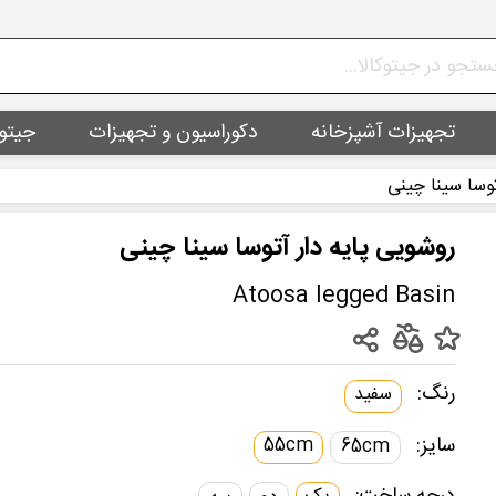
تجهیزات آشپزخانه
دکوراسیون و تجهیزات
جیتو
توسا سینا چینی
روشویی پایه دار آتوسا سینا چینی
Atoosa legged Basin
رنگ:
سفید
سایز:
55cm
65cm