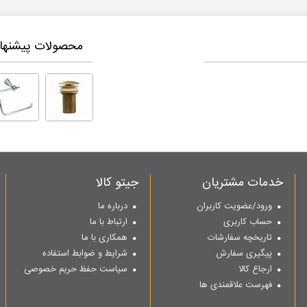
محصولات پیشنهاد
خدمات مشتریان
جیتو کالا
ورود/عضویت کاربران
درباره ما
حساب کاربری
ارتباط با ما
تاریخچه سفارشات
همکاری با ما
پیگیری سفارش
شرایط و ضوابط استفاده
ارجاع کالا
سیاست حفظ حریم خصوصی
فهرست علاقمندی ها