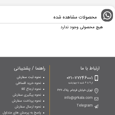
محصولات مشاهده شده
هیچ محصولی وجود ندارد
ارتباط با ما
راهنما / پشتیبانی
۷۷246001–۰۲۱
نحوه ثبت سفارش
نحوه خرید اقساطی
از 9 تا 6 شنبه تا چهارشنبه
نحوه ارجاع کالا
تهران خیابان فرجام. پلاک ۶۲۷
نحوه پیگیری سفارش
info@g2kala.com
نحوه پرداخت سفارش
Telegram
نحوه ارسال سفارش
پاسخ به پرسش های متداول