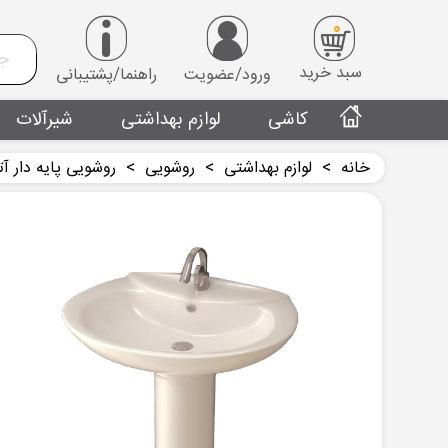
0
سبد خرید
ورود/عضویت
راهنما/پشتیبانی
کاشی
لوازم بهداشتی
شیرآلات
خانه
>
لوازم بهداشتی
>
روشويی
>
روشویی پایه دار آ