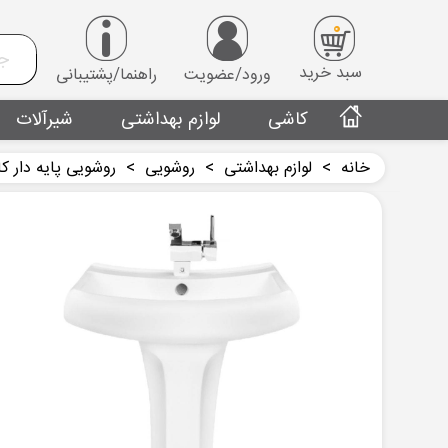
0
سبد خرید
ورود/عضویت
راهنما/پشتیبانی
کاشی
لوازم بهداشتی
شیرآلات
خانه
>
لوازم بهداشتی
>
روشويی
>
روشویی پایه دار کا