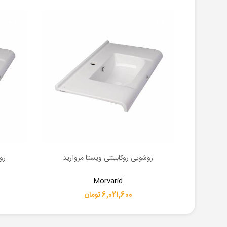
روشویی روکابینتی ویستا مروارید
رو
اطلاعات بیشتر
اطلاعات 
Morvarid
6,021,600 تومان