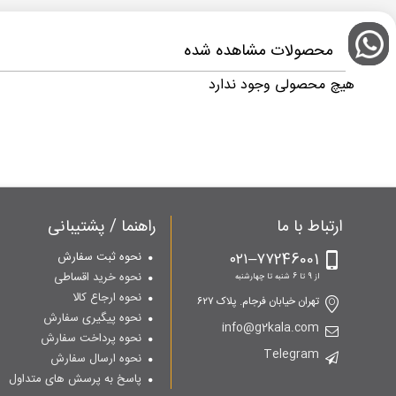
محصولات مشاهده شده
هیچ محصولی وجود ندارد
ارتباط با ما
راهنما / پشتیبانی
۷۷246001–۰۲۱
نحوه ثبت سفارش
نحوه خرید اقساطی
از 9 تا 6 شنبه تا چهارشنبه
نحوه ارجاع کالا
تهران خیابان فرجام. پلاک ۶۲۷
نحوه پیگیری سفارش
info@g2kala.com
نحوه پرداخت سفارش
Telegram
نحوه ارسال سفارش
پاسخ به پرسش های متداول