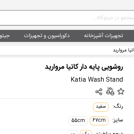
تجهیزات آشپزخانه
دکوراسیون و تجهیزات
جیتو
تیا مروارید
روشویی پایه دار کاتیا مروارید
Katia Wash Stand
رنگ:
سفید
سایز:
67cm
55cm