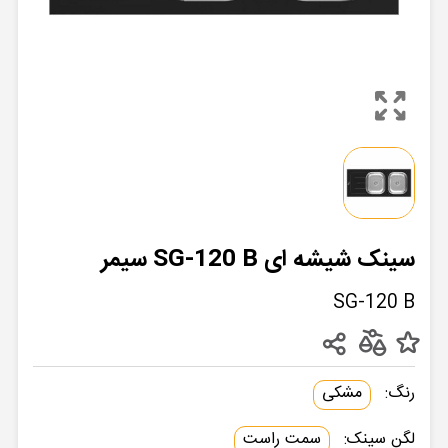
سینک شیشه ای SG-120 B سیمر
SG-120 B
رنگ:
مشکی
لگن سینک:
سمت راست