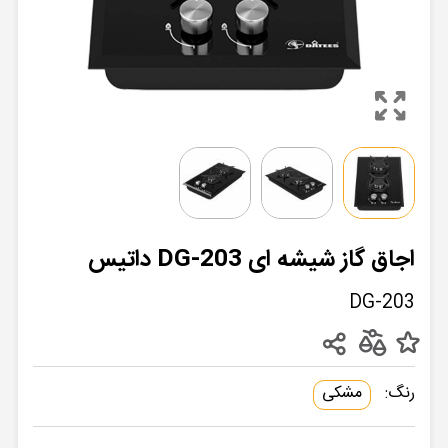
اجاق گاز شیشه ای DG-203 داتیس
DG-203
رنگ:
مشکی