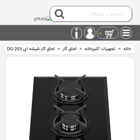
0
خانه
>
تجهیزات آشپزخانه
>
اجاق گاز
>
اجاق گاز شیشه ای DG-203
داتیس