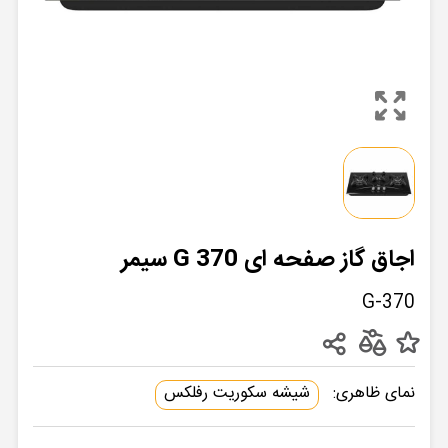
اجاق گاز صفحه ای G 370 سیمر
G-370
نمای ظاهری:
شیشه سکوریت رفلکس