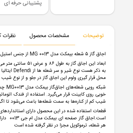
رسال نمونه
تنوع بزرگ در کالا
پشتیبانی حرفه ای
توضیحات
مشخصات محصول
نظرات کا
اجاق گاز ۵ شعله بیمکث مدل MG 0013 از جنس استیل ضد زنگ می باشد که مجهز به ترموکوپل و فندک الکترونیکی است.
ابعاد این اجاق گ
به ذکر هس
محل قرار گیری ولوم این اجاق گاز در جلو و از نوع شیب 
شبکه 
خوبی روی کابینت قرار می‌گیرد. استفاده از فندک اتوما
شیب کم از کناره‌ها به سمت شعله‌ها باعث می‌شود تا ا
قطعات استفاده شده در این محصول دارای استانداردهای
است.اجا
هر شعله، ترموکوپل مجزا در نظر گرفته شده است