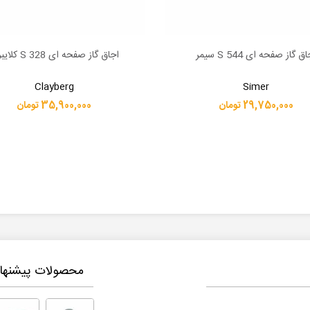
ق گاز صفحه ای S 544 سیمر
اجاق گاز صفحه ای S 328 کلایبرگ
بیشتر
اطلاعات بیشتر
Clayberg
Simer
29,750,000 تومان
35,900,000 تومان
محصولات پیشنهاد