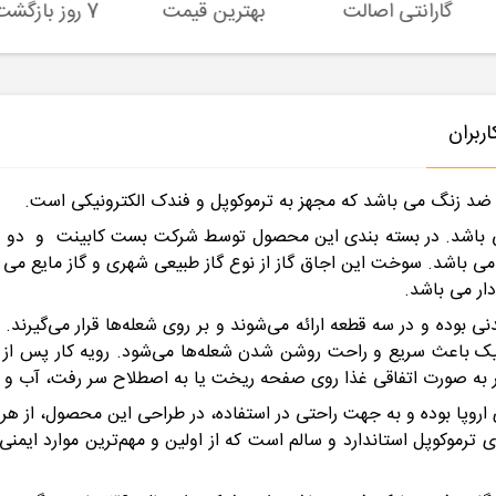
گارانتی اصالت
بهترین قیمت
7 روز بازگشت کالا
ربران
از به طول ۸۶ و عرض ۵۱ سانتی متر می باشد. در بسته بندی این محصول توسط شرکت بست ک
ت نوع شیر و سر شعله ها از Defendi ایتالیا می باشد. سوخت این اجاق گاز از نوع گاز طبیعی شه
دار می باشد.
رویی شعله‌های اجاق‌گاز بیمکث مدل MG0013 چدنی بوده و در سه قطعه ارائه می‌شوند و بر روی شعله‌
تیک باعث سریع و راحت روشن شدن شعله‌ها می‌شود. رویه کار پس از ب
گر به صورت اتفاقی غذا روی صفحه ریخت یا به اصطلاح سر رفت، آب و م
 اروپا بوده و به جهت راحتی در استفاده، در طراحی این محصول، از 
ق گاز صفحه ای بیمکث مدل ام جی 0013 دارای ترموکوپل استاندارد و سالم است که از اولین و 