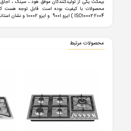
ISO10002:2004 ) ایزو 9001 و ایزو 10002 و نشان استاندارد ایران می باشند .
محصولات مرتبط