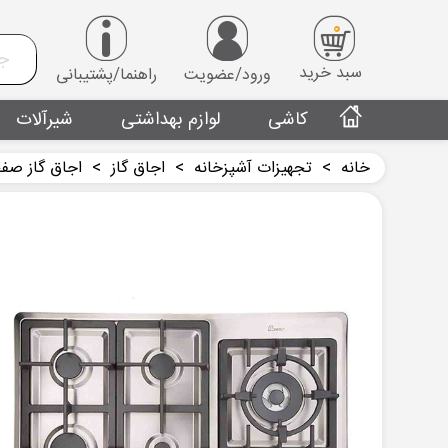
0
سبد خرید
ورود/عضویت
راهنما/پشتیبانی
کاشی
لوازم بهداشتی
شیرآلات
خانه
>
تجهیزات آشپزخانه
>
اجاق گاز
>
اجاق گاز صفحه ای 013