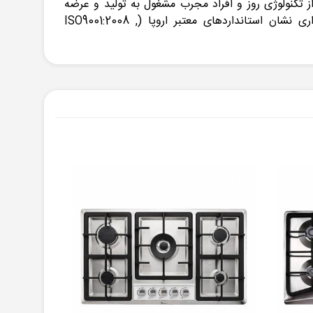
 ، سینک ، اجاق گاز ، فر و مایکروفر می باشد. این شرکت از سال ۱۳۶۱ با بهره گیری از تکنولوژی روز و افراد مجرب مشغول به تولید و عرضه
محصولات با کیفیت بوده است. قابل توجه هست که کلیه لوازم آشپزخانه بیمکث از جمله اجاق گازهای این شرکت داری نشان استانداردهای معتبر اروپا (ISO9001:2008 ,