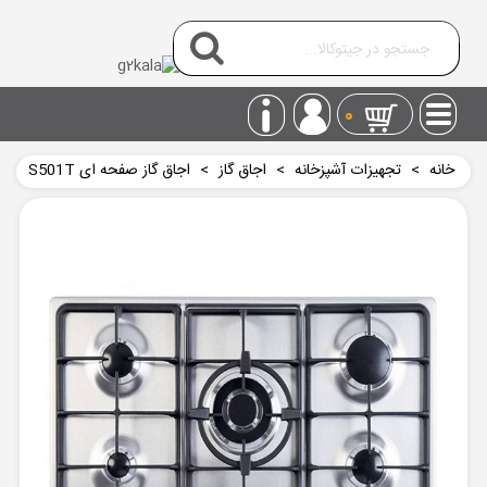
0
خانه
>
تجهیزات آشپزخانه
>
اجاق گاز
>
اجاق گاز صفحه ای S501T
آلتون