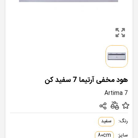
هود مخفی آرتیما 7 سفید کن
Artima 7
رنگ:
سفید
سایز:
80cm