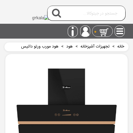
0
خانه
>
تجهیزات آشپزخانه
>
هود
>
هود مورب ورتو داتیس