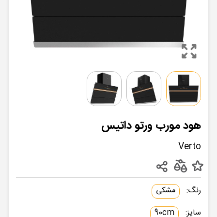
هود مورب ورتو داتیس
Verto
رنگ:
مشکی
سایز:
90cm