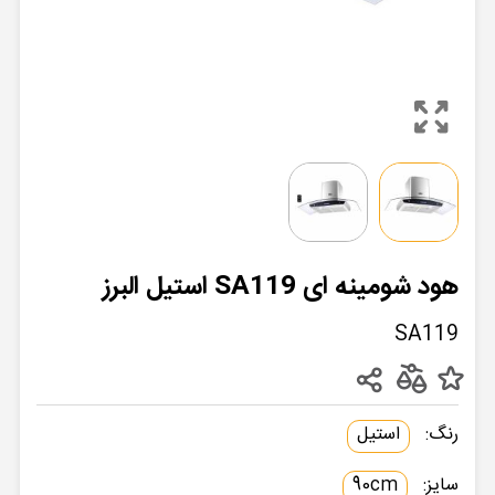
هود شومینه ای SA119 استیل البرز
SA119
رنگ:
استیل
سایز:
90cm