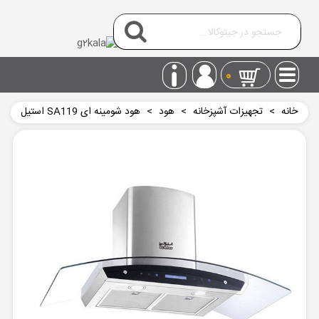
0
خانه
>
تجهیزات آشپزخانه
>
هود
>
هود شومینه ای SA119 استیل
البرز