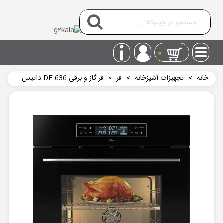
0
خانه
>
تجهیزات آشپزخانه
>
فر
>
فر گاز و برقی DF-636 داتیس