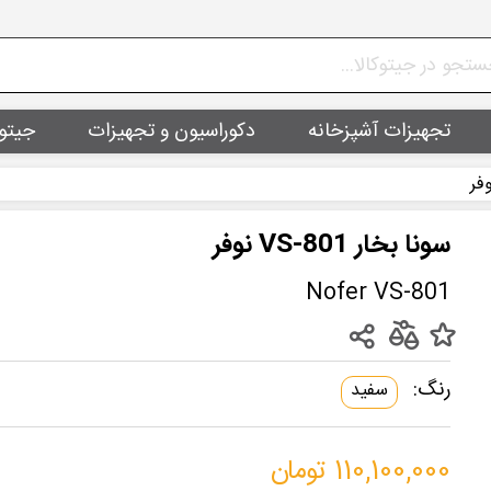
تجهیزات آشپزخانه
دکوراسیون و تجهیزات
جیتو
سونا بخار VS-801 نوفر
Nofer VS-801
رنگ:
سفید
110,100,000 تومان