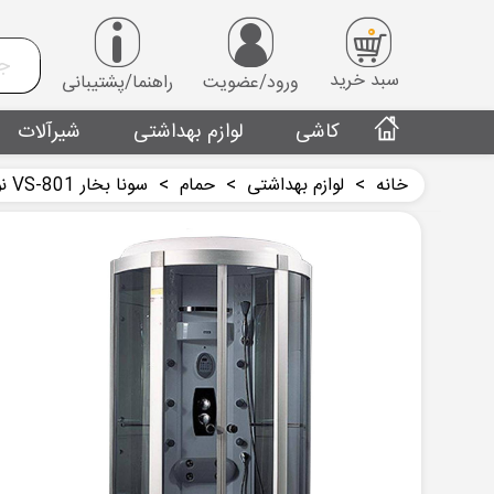
0
سبد خرید
ورود/عضویت
راهنما/پشتیبانی
کاشی
لوازم بهداشتی
شیرآلات
خانه
>
لوازم بهداشتی
>
حمام
>
سونا بخار VS-801 نوفر