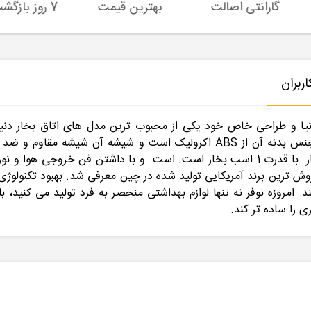
گارانتی اصالت
بهترین قیمت
7 روز بازگشت کالا
ربران
ز تکنولوژی روز دنیا و طراحی خاص خود یکی از محبوب ترین مدل های اتاق 
نورپردازی داخلی دارد و دارای ماساژور کمر و پا است .جنس بدنه آن از ABS اک
موتور جت جداگانه برای هر خروجی 1.5 اینچی برای بخار با قدرت 1 اسب بخار است. است 
ی کند."در سال 2004 ، محصولات NOFER" پرفروش ترین برند آمریکایی تولید شده در چین معرفی ش
 امروزه نوفر نه تنها لوازم بهداشتی منحصر به فرد تولید می کنید، 
 را ساده تر کند.