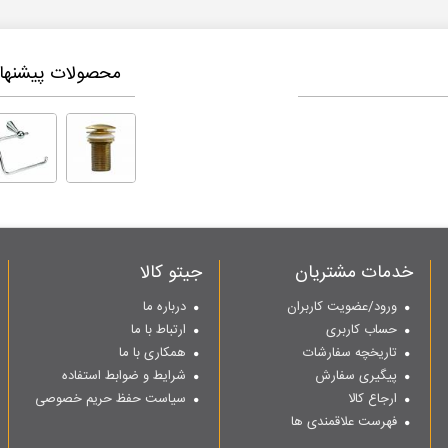
محصولات پیشنهاد
خدمات مشتریان
جیتو کالا
ورود/عضویت کاربران
درباره ما
حساب کاربری
ارتباط با ما
تاریخچه سفارشات
همکاری با ما
پیگیری سفارش
شرایط و ضوابط استفاده
ارجاع کالا
سیاست حفظ حریم خصوصی
فهرست علاقمندی ها