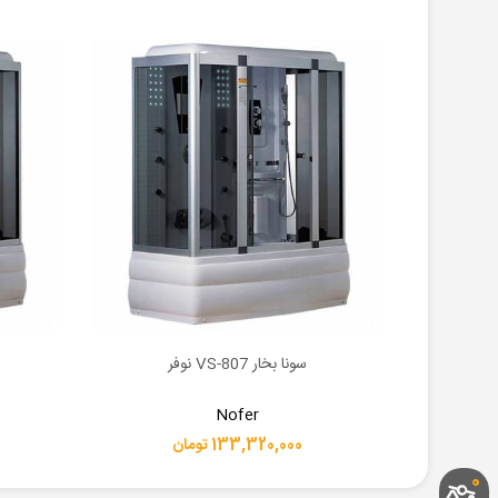
سونا بخار VS-807 نوفر
اطلاعات بیشتر
اطلاعات 
Nofer
133,320,000 تومان
0