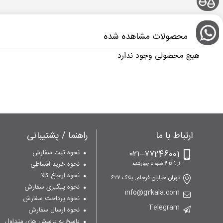
محصولات مشاهده شده
هیچ محصولی وجود ندارد
ارتباط با ما
راهنما / پشتیبانی
۷۷246001–۰۲۱
نحوه ثبت سفارش
نحوه خرید اقساطی
از 9 تا 6 شنبه تا چهارشنبه
نحوه ارجاع کالا
تهران خیابان فرجام. پلاک ۶۲۷
نحوه پیگیری سفارش
info@g2kala.com
نحوه پرداخت سفارش
Telegram
نحوه ارسال سفارش
پاسخ به پرسش های متداول