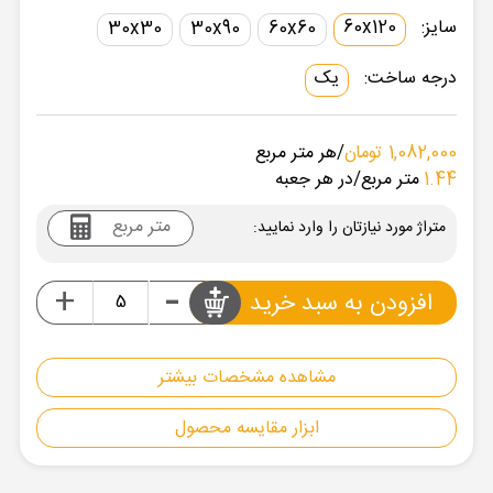
سایز:
60x120
30x30
30x90
60x60
درجه ساخت:
یک
1,082,000 تومان
/هر متر مربع
1.44
متر مربع
/در هر جعبه
متراژ مورد نیازتان را وارد نمایید:
-
+
افزودن به سبد خرید
مشاهده مشخصات بیشتر
ابزار مقایسه محصول