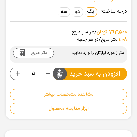
درجه ساخت:
یک
دو
سه
793,500 تومان
/هر متر مربع
1.08
متر مربع
/در هر جعبه
متراژ مورد نیازتان را وارد نمایید:
-
+
افزودن به سبد خرید
مشاهده مشخصات بیشتر
ابزار مقایسه محصول