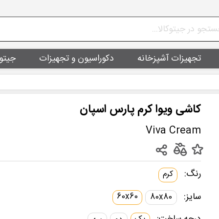
تجهیزات آشپزخانه
دکوراسیون و تجهیزات
جیتو
کاشی ویوا کرم پارس اسپان
Viva Cream
رنگ:
کرم
سایز:
60x60
80x80