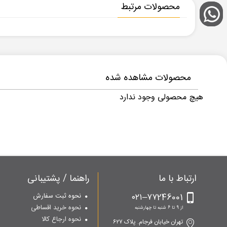
محصولات مرتبط
محصولات مشاهده شده
هیچ محصولی وجود ندارد
ارتباط با ما
راهنما / پشتیبانی
۷۷246001–۰۲۱
نحوه ثبت سفارش
نحوه خرید اقساطی
از 9 تا 6 شنبه تا چهارشنبه
نحوه ارجاع کالا
تهران خیابان فرجام. پلاک ۶۲۷