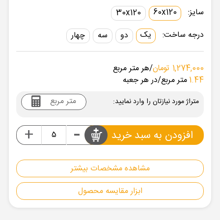
سایز:
60x120
30x120
درجه ساخت:
یک
دو
سه
چهار
1,274,000 تومان
/هر متر مربع
1.44
متر مربع
/در هر جعبه
متراژ مورد نیازتان را وارد نمایید:
-
+
افزودن به سبد خرید
مشاهده مشخصات بیشتر
ابزار مقایسه محصول