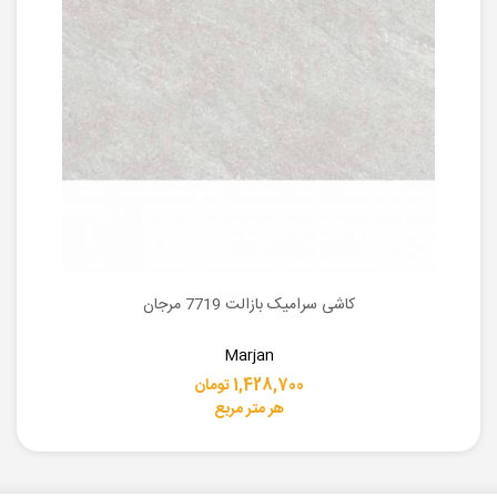
کاشی سرامیک بازالت 7719 مرجان
Marjan
1,428,700 تومان
هر متر مربع