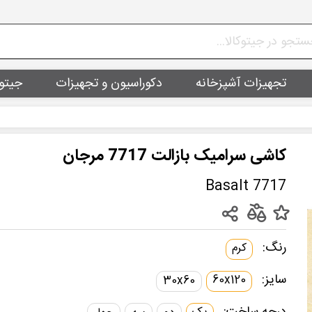
تجهیزات آشپزخانه
دکوراسیون و تجهیزات
جیتو
کاشی سرامیک بازالت 7717 مرجان
Basalt 7717
رنگ:
کرم
سایز:
60x120
30x60