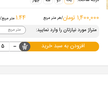
درجه ساخت:
یک
دو
سه
چهار
1,400,000 تومان
1.44
/هر متر مربع
متر مربع
/
متراژ مورد نیازتان را وارد نمایید:
-
افزودن به سبد خرید