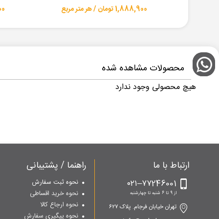
1,888,900 تومان / هر متر مربع
8,900
محصولات مشاهده شده
هیچ محصولی وجود ندارد
ارتباط با ما
راهنما / پشتیبانی
۷۷246001–۰۲۱
نحوه ثبت سفارش
نحوه خرید اقساطی
از 9 تا 6 شنبه تا چهارشنبه
نحوه ارجاع کالا
تهران خیابان فرجام. پلاک ۶۲۷
نحوه پیگیری سفارش