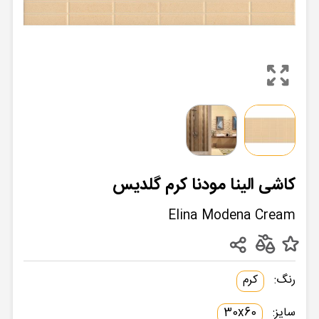
کاشی الینا مودنا کرم گلدیس
Elina Modena Cream
رنگ:
کرم
سایز:
30x60