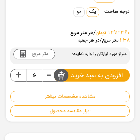
درجه ساخت:
یک
دو
1,293,360 تومان
/هر متر مربع
1.38
متر مربع
/در هر جعبه
متراژ مورد نیازتان را وارد نمایید:
-
+
افزودن به سبد خرید
مشاهده مشخصات بیشتر
ابزار مقایسه محصول