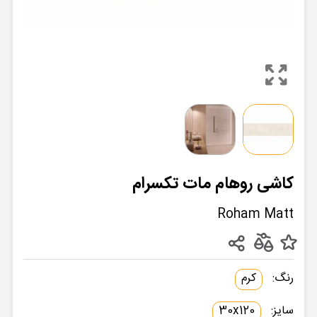
کاشی روهام مات تکسرام
Roham Matt
رنگ:
کرم
سایز:
30x120