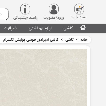
0
سبد خرید
ورود/عضویت
راهنما/پشتیبانی
کاشی
لوازم بهداشتی
شیرآلات
خانه
>
کاشی
>
کاشی امپرادور طوسی پولیش تکسرام