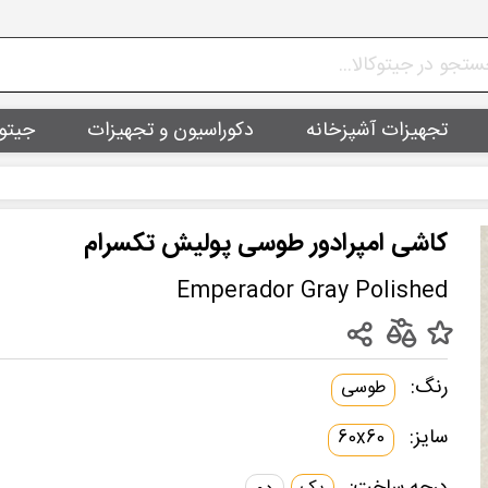
تجهیزات آشپزخانه
دکوراسیون و تجهیزات
جیتو
کاشی امپرادور طوسی پولیش تکسرام
Emperador Gray Polished
رنگ:
طوسی
سایز:
60x60