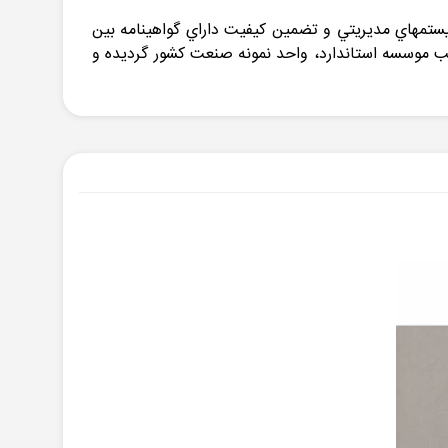
سيستمهاي مديريتي و تضمين كيفيت داراي گواهينامه بين
منتخب موسسه استاندارد، واحد نمونه صنعت كشور گرديده و