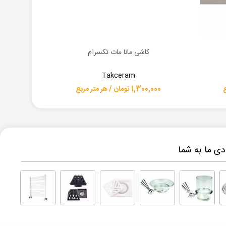
کاشی مانا مات تکسرام
کاش
اطلاعات بیشتر
اطلاعات بیشت
Takceram
1,300,000 تومان / هر متر مربع
1,082,000 توما
ی ما به شما