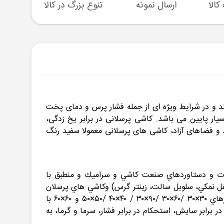
ارسال نمونه
تنوع بزرگ در کالا
پشتیبا
وند و در شرایط ویژه ای از جمله فشار پرس و دمای پخت
بسیار پایین می باشد. کاشی پرسلانی در برابر یخ زدگی،
 و فضاهای آزاد، کاشی های پرسلانی معمولا سفید رنگ
 و همگام با آخرين تحولات و دستاوردهاي صنعت كاشي و سراميك و منطبق با
ربع شامل انوع كاشي هاي گرانيتي (فلفل نمكي، سلوبل سالت، زينتر گرس) وكاشي هاي پرسلان
لعابدار(لعاب مات، لعاب براق، لعاب پوليش) را با توجه به نياز مصرف كنندگان محترم در طرح ها و رنگ هاي متنوع در سايزهاي ۳۰×۳۰ /۶۰×۳۰ /۹۰×۳۰ / ۴۰×۴۰ /۵۰×۵۰ و ۶۰×۶۰ با
 برابر سايش، استحكام در برابر فشار، سرما و گرما، به