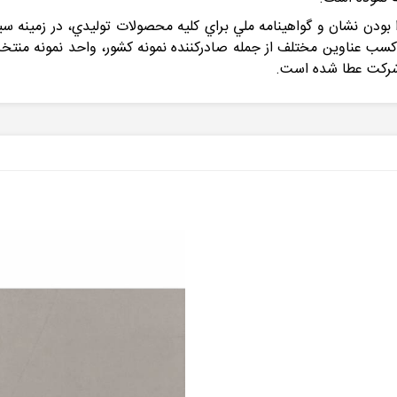
ا بودن نشان و گواهينامه ملي براي كليه محصولات توليدي، در زمينه 
وفق به كسب عناوين مختلف از جمله صادركننده نمونه كشور، واحد نمونه 
شركت عطا شده است.