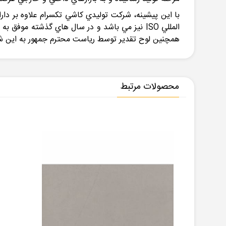
با اين پيشينه، شركت توليدي كاشي تكسرام علاوه بر دار
المللي ISO نيز مي باشد و در سال هاي گذشته م
همچنين لوح تقدير توسط رياست محترم جمهور به اين 
محصولات مرتبط