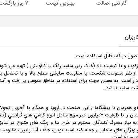
گارانتی اصالت
بهترین قیمت
7 روز بازگشت کالا
ربران
صول در کف قابل استفاده است.
مرغوب و با کیفیت بالا (خاک رس سفید رنگ یا کائولینی ) تهیه می ش
یار مقاوم از نظر مقتومت شکست، با مقاومت سایشی سطح بالا و با تخلخل 
ردار است. به همین جهت برای استفاده در مناطق عمومی پر رفت و آمد
شت سفید نباشد.
شركت توليدي كاشي تكسرام (سهامي عام) از سال ۱۳۷۴و همزمان با پيشگامان اين صنعت در اروپا
استانداردهاي جهاني و ملي محصولات كف و نماي ساختمان را با ظرفيت ۳ميليون متر م
 و ويژگي هاي متمايز از جمله ضد اسيد بودن، جذب آب پايين، مقاومت در
ه نموده است.