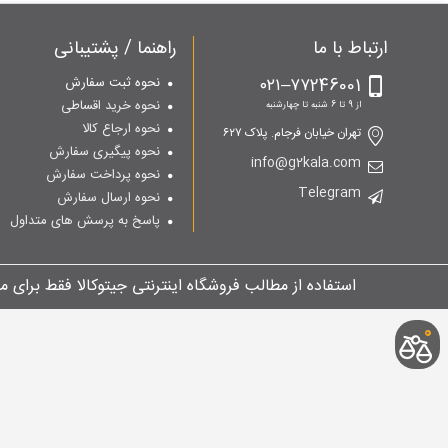
ارتباط با ما
راهنما / پشتیبانی
۷۷246001–۰۲۱
نحوه ثبت سفارش
نحوه خرید اقساطی
از 9 تا 6 شنبه تا چهارشنبه
نحوه ارجاع کالا
تهران خیابان فرجام. پلاک ۶۲۷
نحوه پیگیری سفارش
info@g2kala.com
نحوه پرداخت سفارش
Telegram
نحوه ارسال سفارش
پاسخ به پرسش های متداول
استفاده از مطالب فروشگاه اینترنتی جیتوکالا فقط برای 
0