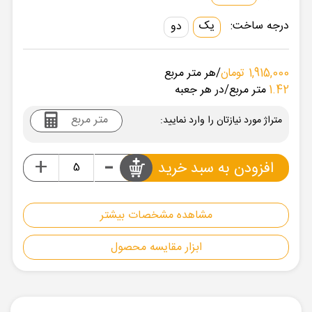
درجه ساخت:
یک
دو
1,915,000 تومان
/هر متر مربع
1.42
متر مربع
/در هر جعبه
متراژ مورد نیازتان را وارد نمایید:
-
+
افزودن به سبد خرید
مشاهده مشخصات بیشتر
ابزار مقایسه محصول