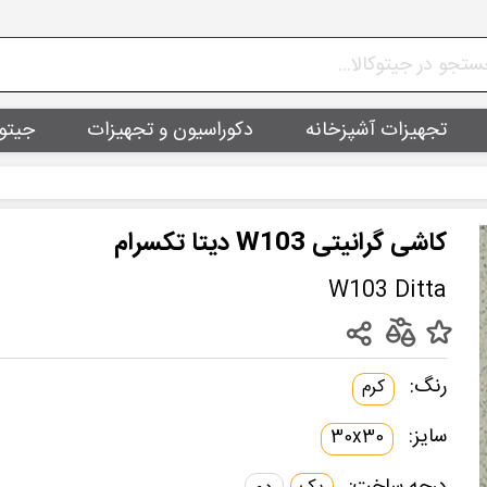
تجهیزات آشپزخانه
دکوراسیون و تجهیزات
جیتو
کاشی گرانیتی W103 دیتا تکسرام
W103 Ditta
رنگ:
کرم
سایز:
30x30