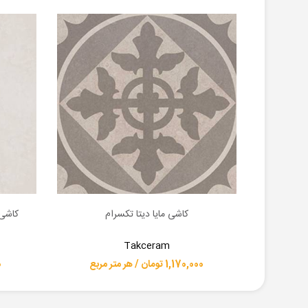
کاشی مایا دیتا تکسرام
کاشی 
اطلاعات بیشتر
اطلاعات 
Takceram
1,170,000 تومان / هر متر مربع
00