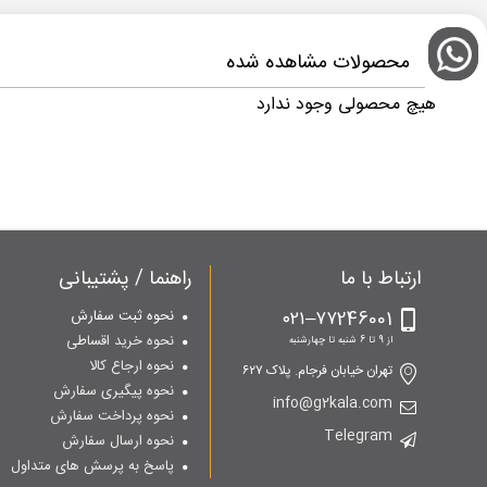
محصولات مشاهده شده
هیچ محصولی وجود ندارد
ارتباط با ما
راهنما / پشتیبانی
۷۷246001–۰۲۱
نحوه ثبت سفارش
نحوه خرید اقساطی
از 9 تا 6 شنبه تا چهارشنبه
نحوه ارجاع کالا
تهران خیابان فرجام. پلاک ۶۲۷
نحوه پیگیری سفارش
info@g2kala.com
نحوه پرداخت سفارش
Telegram
نحوه ارسال سفارش
پاسخ به پرسش های متداول