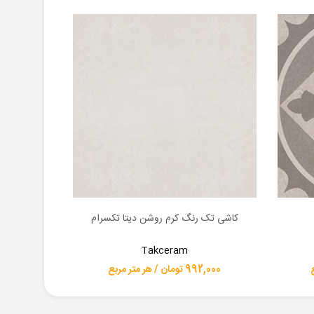
کاشی تک رنگ کرم روشن دیتا تکسرام
ک
اطلاعات بیشتر
اطلاعات بیشت
Takceram
992,000 تومان / هر متر مربع
1,170,000 توما