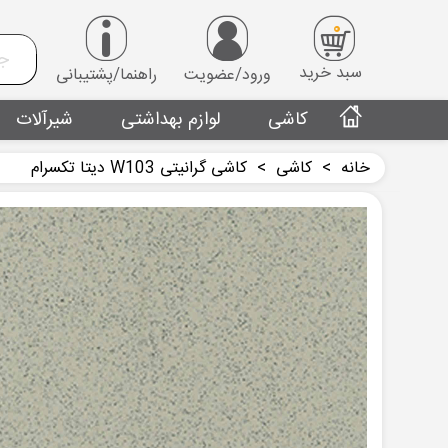
0
سبد خرید
ورود/عضویت
راهنما/پشتیبانی
کاشی
لوازم بهداشتی
شیرآلات
خانه
>
کاشی
>
کاشی گرانیتی W103 دیتا تکسرام