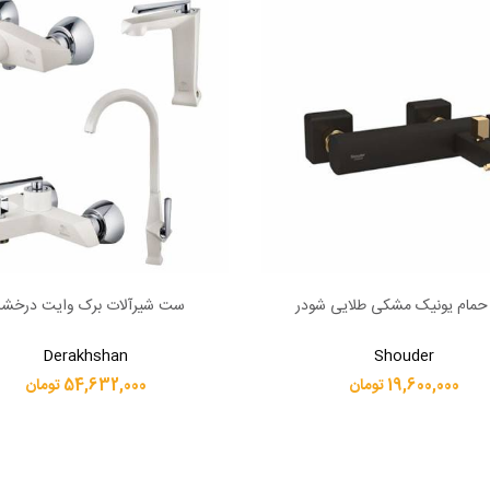
حمام یونیک مشکی طلایی شودر
ست شیرآلات برک وایت درخشا
بیشتر
اطلاعات بیشتر
Derakhshan
Shouder
19,600,000 تومان
54,632,000 تومان