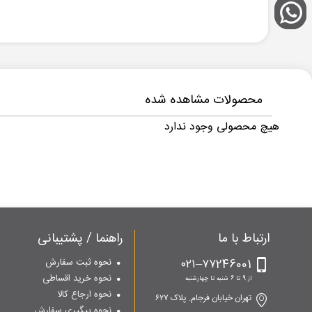
محصولات مشاهده شده
هیچ محصولی وجود ندارد
ارتباط با ما
راهنما / پشتیبانی
۷۷246001–۰۲۱
نحوه ثبت سفارش
نحوه خرید اقساطی
از 9 تا 6 شنبه تا چهارشنبه
نحوه ارجاع کالا
تهران خیابان فرجام. پلاک ۶۲۷
نحوه پیگیری سفارش