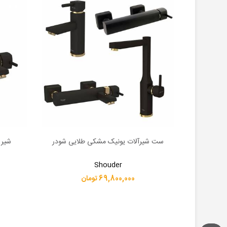
یی شودر
ست شیرآلات یونیک مشکی طلایی شودر
شیر 
اطلاعات بیشتر
اطلاعات 
Shouder
69,800,000 تومان