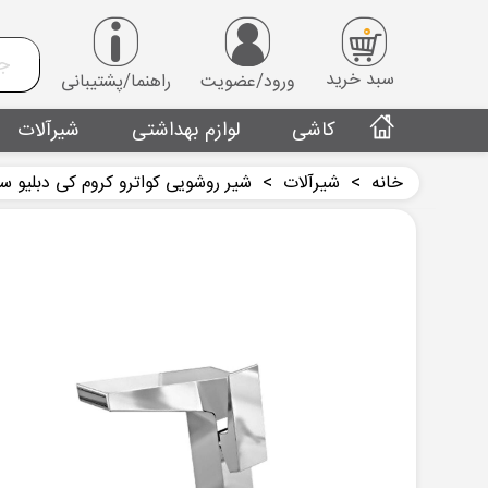
0
سبد خرید
ورود/عضویت
راهنما/پشتیبانی
کاشی
لوازم بهداشتی
شیرآلات
خانه
>
شیرآلات
>
شیر روشویی کواترو کروم کی دبلیو س