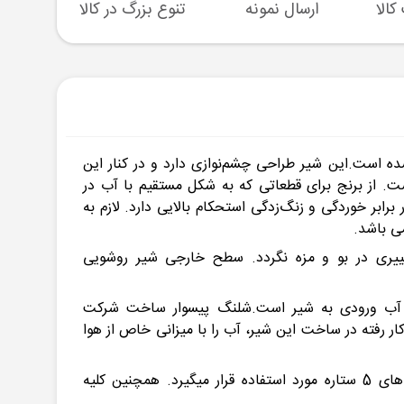
ارسال نمونه
تنوع بزرگ در کالا
پشتیبا
وم به بازار عرضه شده است.این شیر طراحی چشم‌نوازی دارد و در کنار این
ت. از برنج برای قطعاتی که به ‌شکل مستقیم با آب در
ابر خوردگی و زنگ‌زدگی استحکام بالایی دارد. لازم به
ه تغییری در بو و مزه نگردد. سطح خارجی شیر روشویی
ین مقدار وابسته به میزان فشار آب ورودی به شیر است.شلنگ پیسوار ساخت شرکت
کیفیت ترین آبفشان های شرکت Neoperl آلمان می باشد.آبفشان به‌کار رفته در ساخت این شیر، آب را با میزانی خاص از هوا
شیرآلات KWC جزو معدود برندهایی است که به خاطر داشتن استانداردهای اروپا، استقامت بالا و کیفیت تولید در هتل های 5 ستاره مورد استفاده قرار میگیرد. همچنین کلیه