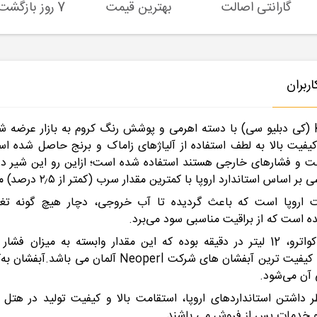
گارانتی اصالت
بهترین قیمت
7 روز بازگشت کالا
ربران
شیر اهرمی روشویی مدل Quattro تولید شرکت KWC (کی دبلیو سی) با دسته اهرمی و پوشش رنگ کر
کیفیت بالا به‌ لطف استفاده از آلیاژهای زاماک و برنج حاصل شده اس
و فشارهای خارجی هستند استفاده شده است؛ ازاین‌ رو این شیر در بر
استاندارد اروپا با کمترین مقدار سرب (کمتر از ۲٫۵ درصد) می باشد.
ت و سلامت اروپا است که باعث گردیده تا آب خروجی، دچار هیچ گون
حداکثر دبی آب خروجی شیر روشویی کی دبلیو سی کواترو، 12 لیتر در دقیقه بوده که ا
Mateu اسپانیا و آبفشان بکار رفته در این مدل از نوع با 
آن می‌شود.
 خدمات پس از فروش می باشند.