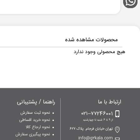
محصولات مشاهده شده
هیچ محصولی وجود ندارد
ارتباط با ما
راهنما / پشتیبانی
۷۷246001–۰۲۱
نحوه ثبت سفارش
نحوه خرید اقساطی
از 9 تا 6 شنبه تا چهارشنبه
نحوه ارجاع کالا
تهران خیابان فرجام. پلاک ۶۲۷
نحوه پیگیری سفارش
info@g2kala.com