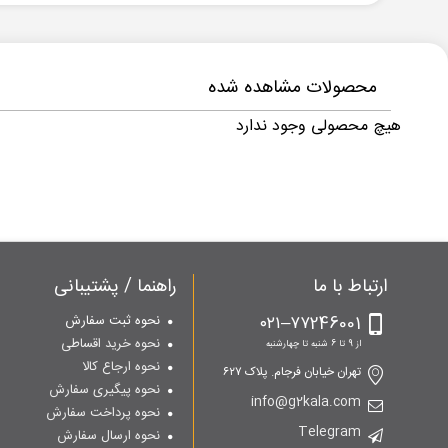
محصولات مشاهده شده
هیچ محصولی وجود ندارد
ارتباط با ما
راهنما / پشتیبانی
۷۷246001–۰۲۱
نحوه ثبت سفارش
نحوه خرید اقساطی
از 9 تا 6 شنبه تا چهارشنبه
نحوه ارجاع کالا
تهران خیابان فرجام. پلاک ۶۲۷
نحوه پیگیری سفارش
info@g2kala.com
نحوه پرداخت سفارش
Telegram
نحوه ارسال سفارش