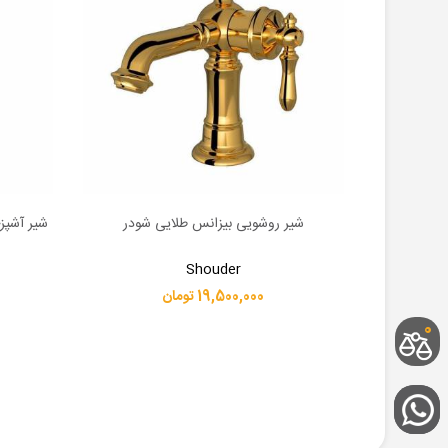
 شودر
شیر روشویی بیزانس طلایی شودر
شیر آشپز
اطلاعات بیشتر
اطلاعات 
Shouder
19,500,000 تومان
0