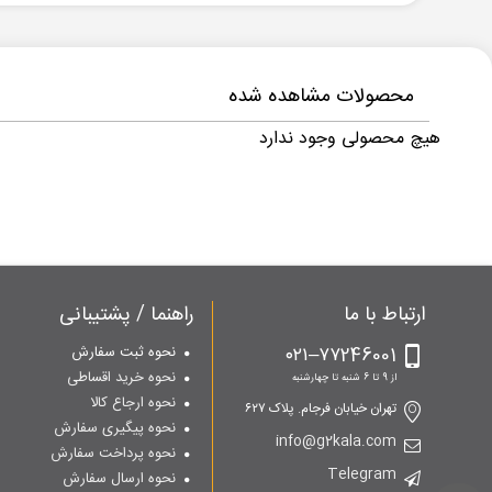
محصولات مشاهده شده
هیچ محصولی وجود ندارد
ارتباط با ما
راهنما / پشتیبانی
۷۷246001–۰۲۱
نحوه ثبت سفارش
نحوه خرید اقساطی
از 9 تا 6 شنبه تا چهارشنبه
نحوه ارجاع کالا
تهران خیابان فرجام. پلاک ۶۲۷
نحوه پیگیری سفارش
info@g2kala.com
نحوه پرداخت سفارش
Telegram
نحوه ارسال سفارش