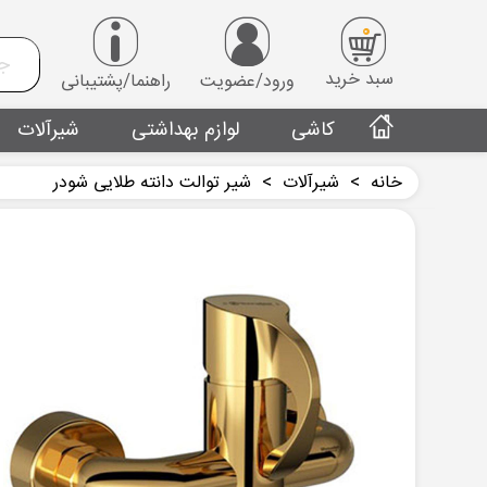
0
سبد خرید
ورود/عضویت
راهنما/پشتیبانی
کاشی
لوازم بهداشتی
شیرآلات
خانه
>
شیرآلات
>
شیر توالت دانته طلایی شودر