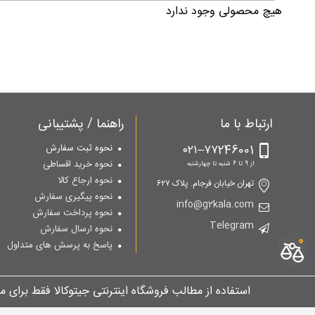
هیچ محصولی وجود ندارد
ارتباط با ما
راهنما / پشتیبانی
۷۷246001–۰۲۱
نحوه ثبت سفارش
نحوه خرید اقساطی
از 9 تا 6 شنبه تا چهارشنبه
نحوه ارجاع کالا
تهران خیابان فرجام. پلاک ۶۲۷
نحوه پیگیری سفارش
info@g2kala.com
نحوه پرداخت سفارش
Telegram
نحوه ارسال سفارش
0
پاسخ به پرسش های متداول
استفاده از مطالب فروشگاه اینترنتی جیتوکالا فقط برای 