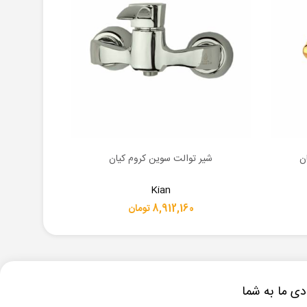
ن
شیر توالت سوین کروم کیان
شیر توال
اطلاعات بیشتر
اطلاعات بیشت
Kian
8,912,160 تومان
ی ما به شما