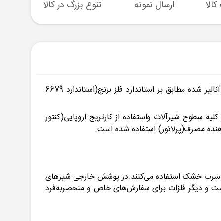
ارسال نمونه
تنوع بزرگ در کالا
پشتیبا
ست شیرآلات مدل مهر تولید شرکت شیبه با پوشش رنگ کروم به بازار عرضه شده است. آلیاژ استفاده شده در این محصول ،آنالیز شده مطابق بر استاندارد فلز برنج(استاندارد 6679
ون،جهت پوشش صد در صدی یکنواخت در کلیه سطوح شیرآلات واستفاده از کارتریج اروپایی(کنتور
نده مصرف(پرلاتور) استفاده شده است.
یا سرب خشک استفاده می‌کنند.در پوشش خارجی شیرهای
 است و دیگر فلزات برای سفارش‌های خاص و منحصربه‌فرد