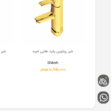
رخشان
شیر روشویی پانیذ طلایی شیبه
شیر 
اطلاعات بیشتر
اطلاعات 
Shibeh
10,750,000 تومان
0