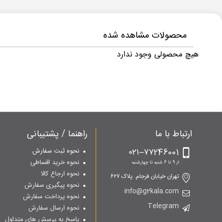
محصولات مشاهده شده
هیچ محصولی وجود ندارد
ارتباط با ما
راهنما / پشتیبانی
۷۷246001–۰۲۱
نحوه ثبت سفارش
نحوه خرید اقساطی
از 9 تا 6 شنبه تا چهارشنبه
نحوه ارجاع کالا
تهران خیابان فرجام. پلاک ۶۲۷
نحوه پیگیری سفارش
info@g2kala.com
نحوه پرداخت سفارش
Telegram
نحوه ارسال سفارش
پاسخ به پرسش های متداول