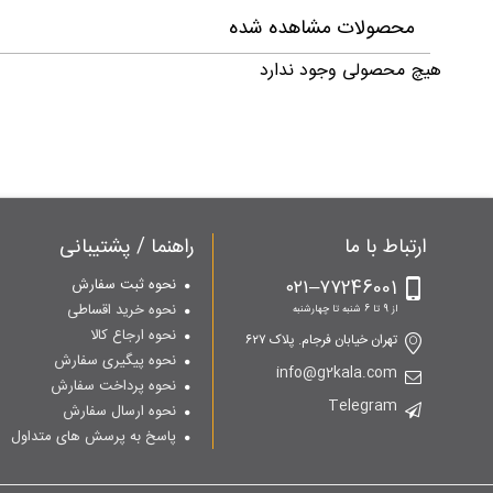
محصولات مشاهده شده
هیچ محصولی وجود ندارد
ارتباط با ما
راهنما / پشتیبانی
۷۷246001–۰۲۱
نحوه ثبت سفارش
نحوه خرید اقساطی
از 9 تا 6 شنبه تا چهارشنبه
نحوه ارجاع کالا
تهران خیابان فرجام. پلاک ۶۲۷
نحوه پیگیری سفارش
info@g2kala.com
نحوه پرداخت سفارش
Telegram
نحوه ارسال سفارش
پاسخ به پرسش های متداول