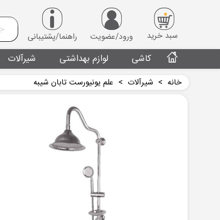
0
سبد خرید
ورود/عضویت
راهنما/پشتیبانی
کاشی
لوازم بهداشتی
شیرآلات
خانه
>
شیرآلات
>
علم یونیورست تابان شیبه