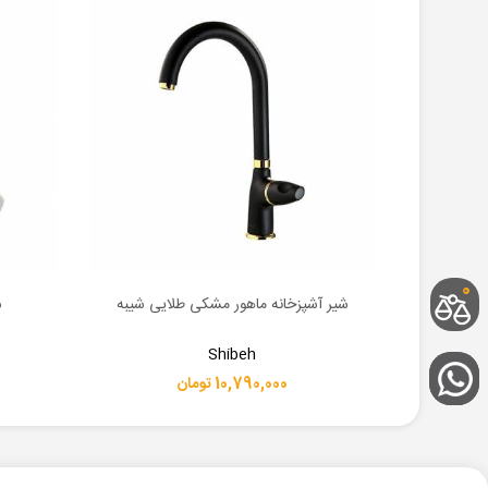
0
ت شودر
شیر آشپزخانه ماهور مشکی طلایی شیبه
ش
اطلاعات بیشتر
اطلاعات 
Shibeh
10,790,000 تومان