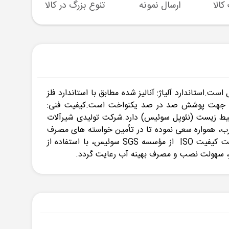
ارسال نمونه
تنوع بزرگ در کالا
پشتیبا
.استاندارد آلیاژ: آنالیز شده مطابق با استاندارد فلز
یرآلات اهرمی، بدون سرب غیرمجاز) می باشد.کیفیت آبکاری: آبکاری بالاتر از استاندارد 16 میکرون، جهت پوشش صد در صد یکنواخت است.کیفیت فنی:
محیط زیست (نئوپل سوئیس) دارد.شرکت تولیدی شیرآلات
رب، همواره سعی نموده تا در تأمین خواسته های مصرف
کنندگان داخلی و خارجی پیشرو باشد. شیرآلات شیبه طبق استاندارد ملی برگرفته از استانداردهای BS و DIN و گواهی مدیریت کیفیت ISO از مؤسسه SGS سوئیس، با استفاده از
ز، سهولت نصب و مصرف بهینه آب رعایت گردد.