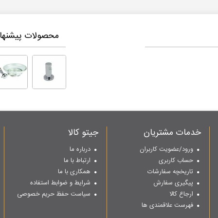
محصولات پیشنهاد
خدمات مشتریان
جیتو کالا
ورود/عضویت کاربران
درباره ما
حساب کاربری
ارتباط با ما
تاریخچه سفارشات
همکاری با ما
پیگیری سفارش
شرایط و ضوابط استفاده
ارجاع کالا
سیاست حفظ حریم خصوصی
فهرست علاقمندی ها