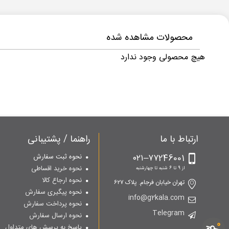
محصولات مشاهده شده
هیچ محصولی وجود ندارد
ارتباط با ما
راهنما / پشتیبانی
۷۷246001–۰۲۱
نحوه ثبت سفارش
نحوه خرید اقساطی
از 9 تا 6 شنبه تا چهارشنبه
نحوه ارجاع کالا
تهران خیابان فرجام. پلاک ۶۲۷
نحوه پیگیری سفارش
info@g2kala.com
نحوه پرداخت سفارش
Telegram
نحوه ارسال سفارش
0
پاسخ به پرسش های متداول