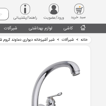
0
سبد خرید
ورود/عضویت
راهنما/پشتیبانی
کاشی
لوازم بهداشتی
شیرآلات
خانه
>
شیرآلات
>
شیر آشپزخانه دیواری دماوند کروم ش