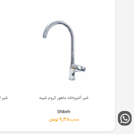
 البرز روز
شیر آشپزخانه ماهور کروم شیبه
شیر آ
اطلاعات بیشتر
اطلاعات 
Shibeh
9,380,000 تومان