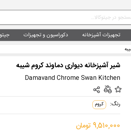
تجهیزات آشپزخانه
دکوراسیون و تجهیزات
جیتو
یبه
شیر آشپزخانه دیواری دماوند کروم شیبه
Damavand Chrome Swan Kitchen
رنگ:
کروم
9,510,000 تومان