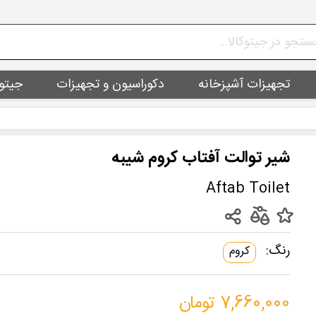
تجهیزات آشپزخانه
دکوراسیون و تجهیزات
جیتو
شیر توالت آفتاب کروم شیبه
Aftab Toilet
رنگ:
کروم
7,660,000 تومان