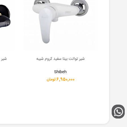
یی شودر
شیر توالت بیتا سفید کروم شیبه
شیر 
اطلاعات بیشتر
اطلاعات 
Shibeh
6,950,000 تومان