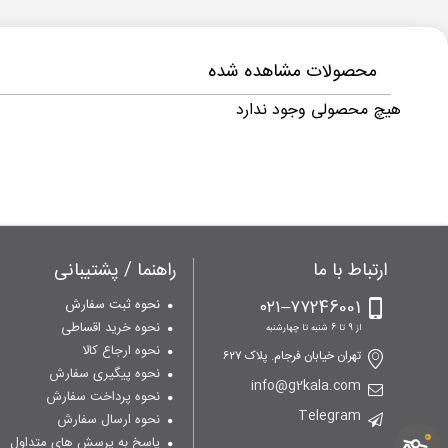
محصولات مشاهده شده
هیچ محصولی وجود ندارد
ارتباط با ما
راهنما / پشتیبانی
۷۷246001–۰۲۱
نحوه ثبت سفارش
نحوه خرید اقساطی
از 9 تا 6 شنبه تا چهارشنبه
نحوه ارجاع کالا
تهران خیابان فرجام. پلاک ۶۲۷
نحوه پیگیری سفارش
info@g2kala.com
نحوه پرداخت سفارش
Telegram
نحوه ارسال سفارش
0
پاسخ به پرسش های متداول