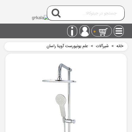
0
خانه
>
شیرآلات
>
علم یونیورست آوینا راسان